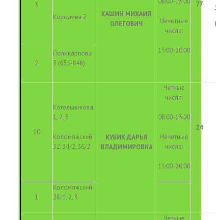
08:00-13:00
77
3
1
КАШИН МИХАИЛ
Королева 2
Нечетные
ОЛЕГОВИЧ
Н
числа:
15:00-20:00
Поликарпова
2
3 (655-848)
Четные
числа:
Котельникова
1, 2, 3
08:00-13:00
24
10
Коломяжский
Нечетные
КУБИК ДАРЬЯ
32, 34/2, 36/2
числа:
ВЛАДИМИРОВНА
15:00-20:00
Коломяжский
1
28/1, 2, 3
Четные