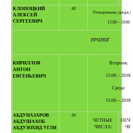
КЛОПОЦКИЙ 
60
Понедельник, среда, п
АЛЕКСЕЙ 
СЕРГЕЕВИЧ
15:00 – 20:00
УРОЛОГ
КИРИЛЛОВ 
Вторник:
АНТОН 
15:00 – 20:00
ЕВГЕНЬЕВИЧ
Среда
:
15:00 – 20:00
АБДУНАЗАРОВ 
66
ЧЕТНЫЕ 
НЕЧЕ
АБДУШАХОБ 
ЧИСЛА:
ЧИ
АБДУЗОХИД УГЛИ 