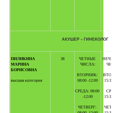
АКУШЕР – ГИНЕКОЛОГ
ПИЛИКИНА 
38
ЧЕТНЫЕ 
НЕЧЕ
МАРИНА 
ЧИСЛА:
ЧИ
БОРИСОВНА
ВТОРНИК: 
ВТОР
высшая категория
08:00 -12:00
15:30
СРЕДА: 08:00 
СРЕ
-12:00
15:30
ЧЕТВЕРГ: 
ЧЕТВ
08:00 -12:00
15:30