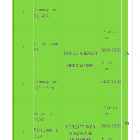
Поликарпова
2
3 (1-454)
Четные
числа:
Серебристый
5
34
08:00-13:00
ПОПОВ
АЛЕКСЕЙ
76
2
Нечетные
НИКОЛАЕВИЧ
Н
числа:
Поликарпова
14:00-19:00
2
3 (455-654)
Четные
Королева
числа:
15/30
55
08:00-13:00
СОЛДАТЕНКОВ
Л.Мациевича
1
7
ВЛАДИСЛАВ
2,3,4
Нечетные
ОЛЕГОВИЧ