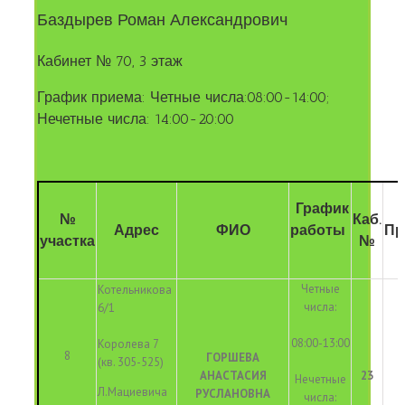
Баздырев Роман Александрович
Кабинет № 70, 3 этаж
График приема: Четные числа:08:00-14:00;
Нечетные числа: 14:00-20:00
График
№
Каб.
Адрес
ФИО
работы
Пр
участка
№
Четные
Котельникова
числа:
6/1
08:00-13:00
Королева 7
8
ГОРШЕВА
(кв. 305-525)
АНАСТАСИЯ
23
Нечетные
Л.Мациевича
РУСЛАНОВНА
числа: