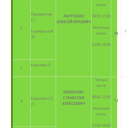
числа:
Парашютная
ЛАГУТЕНКО
08:00-13:00
12
АЛЕКСЕЙ ЮРЬЕВИЧ
2
6
Нечетные
Серебристый
Н
числа:
56
38
15:00-20:00
Королева 9
1
Четные
числа:
ЛЕВИНСКАС
08:00-13:00
СТАНИСЛАВ
Королева 19,
74
4
АЛЕКСЕЕВИЧ
21
Нечетные
числа:
15:00-20:00