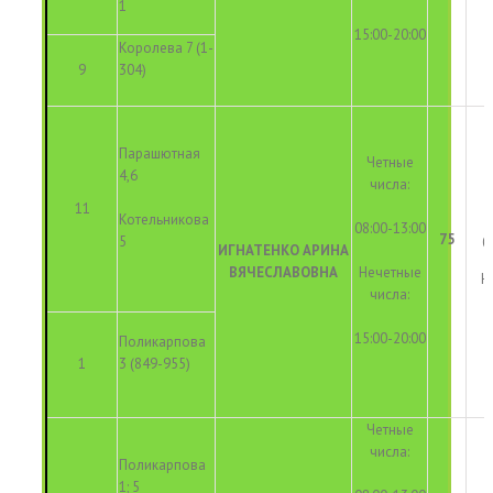
1
15:00-20:00
Королева 7 (1-
9
304)
Парашютная
Четные
4,6
числа:
11
Котельникова
08:00-13:00
75
5
0
ИГНАТЕНКО АРИНА
ВЯЧЕСЛАВОВНА
Нечетные
Н
числа:
15:00-20:00
Поликарпова
1
3 (849-955)
Четные
числа:
Поликарпова
1; 5